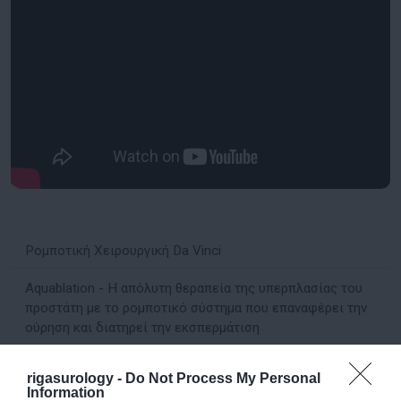
Ρομποτική Χειρουργική Da Vinci
Aquablation - Η απόλυτη θεραπεία της υπερπλασίας του
προστάτη με το ρομποτικό σύστημα που επαναφέρει την
ούρηση και διατηρεί την εκσπερμάτιση
Ενδοουρολογία
rigasurology -
Do Not Process My Personal
Information