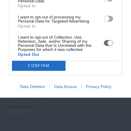
Personal Data.
Δρ. Αθανάσιος Ρήγας
Opted In
Ιατρείο:
Τσόχα 3, 11521, Αμπελόκηποι
I want to opt-out of processing my
Personal Data for Targeted Advertising.
Νοσοκομείο:
Ευρωκλινική Αθηνων
Opted In
Τηλέφωνο:
210 72 27 006
I want to opt-out of Collection, Use,
Retention, Sale, and/or Sharing of my
Email:
rigasth@hotmail.com
Personal Data that Is Unrelated with the
Purposes for which it was collected.
Opted Out
CONFIRM
Προφίλ
Βιογραφικό
Data Deletion
Data Access
Privacy Policy
Βιογραφικό στα Αγγλικά
Νοσοκομείο
Ιατρείο