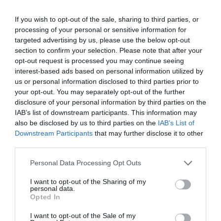
Turis- πλάσμα Εξάχνωση
If you wish to opt-out of the sale, sharing to third parties, or
Τοποθέτηση Ουρηθρικού Stent
processing of your personal or sensitive information for
targeted advertising by us, please use the below opt-out
Τοποθέτηση Πεϊκής Πρόθεσης
section to confirm your selection. Please note that after your
opt-out request is processed you may continue seeing
Τοποθέτηση Ταινίας Ακράτειας ή Κολπικού Πλέγματος
interest-based ads based on personal information utilized by
us or personal information disclosed to third parties prior to
Τοποθέτηση Τεχνητού Σφικτήρα
your opt-out. You may separately opt-out of the further
disclosure of your personal information by third parties on the
Φαλλοπλαστική Ευθειασμού
IAB’s list of downstream participants. This information may
also be disclosed by us to third parties on the
IAB’s List of
Προσθετική - Επανορθωτική Χειρουργική
Downstream Participants
that may further disclose it to other
third parties.
Αποκατάσταση Κιρσοκήλης
Personal Data Processing Opt Outs
I want to opt-out of the Sharing of my
personal data.
Opted In
I want to opt-out of the Sale of my