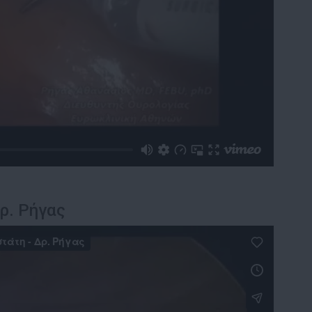
ρ. Ρήγας