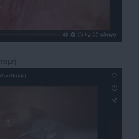
κτομή