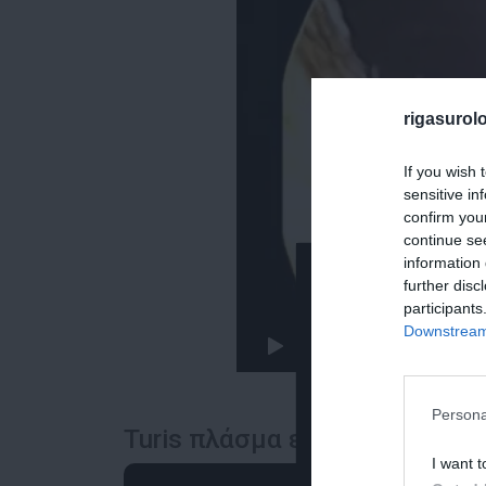
rigasurol
If you wish 
sensitive in
confirm you
continue se
information 
further disc
participants
Downstream 
Persona
Turis πλάσμα εξάχνωση του π
I want t