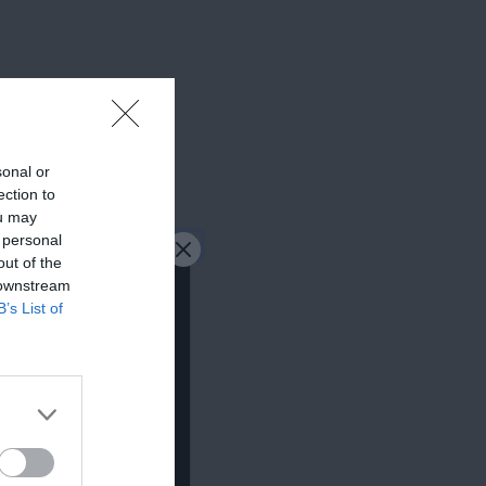
sonal or
ection to
ou may
 personal
out of the
 downstream
B’s List of