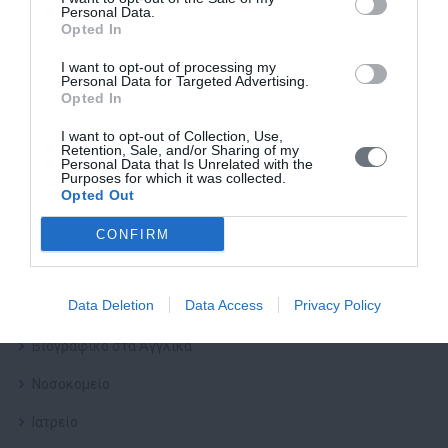
Personal Data.
Opted In
Δρ. Αθανάσιος Ρήγας
I want to opt-out of processing my
Ιατρείο:
Τσόχα 3, 11521, Αμπελόκηποι
Personal Data for Targeted Advertising.
Νοσοκομείο:
Ευρωκλινική Αθηνων
Opted In
I want to opt-out of Collection, Use,
Τηλέφωνο:
210 72 27 006
Retention, Sale, and/or Sharing of my
Personal Data that Is Unrelated with the
Email:
rigasth@hotmail.com
Purposes for which it was collected.
Opted Out
CONFIRM
Προφίλ
Data Deletion
Data Access
Privacy Policy
Βιογραφικό
Βιογραφικό στα Αγγλικά
Νοσοκομείο
Ιατρείο