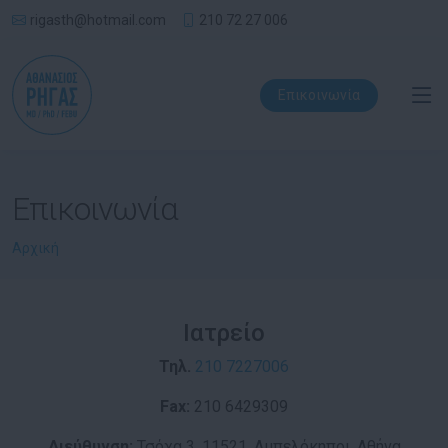
rigasth@hotmail.com
210 72 27 006
Επικοινωνία
Επικοινωνία
Αρχική
Ιατρείο
Τηλ.
210 7227006
Fax:
210 6429309
Διεύθυνση:
Τσόχα 3, 11521, Αμπελόκηποι, Αθήνα