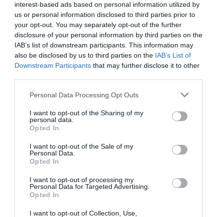
interest-based ads based on personal information utilized by
Ιατρικές Ομιλίες
us or personal information disclosed to third parties prior to
your opt-out. You may separately opt-out of the further
disclosure of your personal information by third parties on the
IAB’s list of downstream participants. This information may
also be disclosed by us to third parties on the
IAB’s List of
Downstream Participants
that may further disclose it to other
third parties.
Δρ. Αθανάσιος Ρήγας
Personal Data Processing Opt Outs
Ιατρείο:
Τσόχα 3, 11521, Αμπελόκηποι
I want to opt-out of the Sharing of my
personal data.
Νοσοκομείο:
Ευρωκλινική Αθηνων
Opted In
Τηλέφωνο:
210 72 27 006
I want to opt-out of the Sale of my
Personal Data.
Email:
rigasth@hotmail.com
Opted In
I want to opt-out of processing my
Personal Data for Targeted Advertising.
Opted In
Προφίλ
I want to opt-out of Collection, Use,