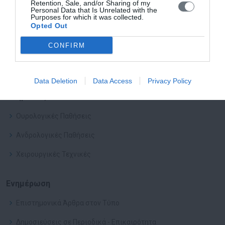
Retention, Sale, and/or Sharing of my
Βιογραφικό
Personal Data that Is Unrelated with the
Purposes for which it was collected.
Opted Out
Βιογραφικό στα Αγγλικά
CONFIRM
Νοσοκομείο
Ιατρείο
Data Deletion
Data Access
Privacy Policy
Υπηρεσίες
Ουρολογικές Παθήσεις
Ανδρολογικές Παθήσεις
Χειρουργικές Τεχνικές
Ενημέρωση
Επιστημονικά Άρθρα στον Τύπο
Δημοσιεύσεις σε Περιοδικά - Επικαιρότητα